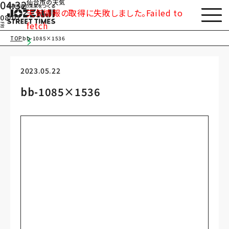
仙台市の天気
04:32
天気情報の取得に失敗しました。Failed to
08/07
fetch
FRI
TOP
bb-1085×1536
2023.05.22
bb-1085×1536