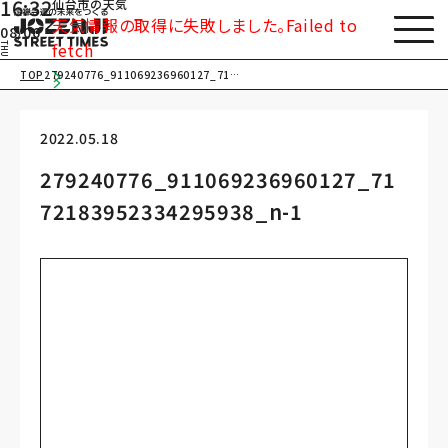
16:32
仙台市の天気
天気情報の取得に失敗しました。Failed to
08/06
fetch
THU
TOP
279240776_911069236960127_7172
183952334295938_n-1
2022.05.18
279240776_911069236960127_71
72183952334295938_n-1